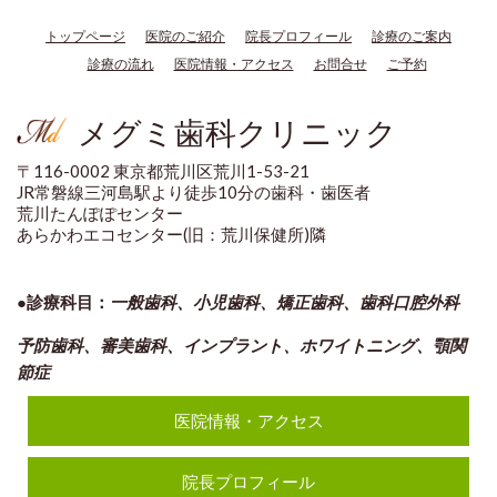
トップページ
医院のご紹介
院長プロフィール
診療のご案内
診療の流れ
医院情報・アクセス
お問合せ
ご予約
メグミ歯科クリニック
〒116-0002 東京都荒川区荒川1-53-21
JR常磐線三河島駅より徒歩10分の歯科・歯医者
荒川たんぽぽセンター
あらかわエコセンター(旧：荒川保健所)隣
●診療科目：
一般歯科、小児歯科、矯正歯科、歯科口腔外科
予防歯科、審美歯科、インプラント、ホワイトニング、顎関
節
症
医院情報・アクセス
院長プロフィール