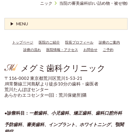
ニック
当院の審美歯科(白い詰め物・被せ物)
MENU
トップページ
医院のご紹介
院長プロフィール
診療のご案内
診療の流れ
医院情報・アクセス
お問合せ
ご予約
メグミ歯科クリニック
〒116-0002 東京都荒川区荒川1-53-21
JR常磐線三河島駅より徒歩10分の歯科・歯医者
荒川たんぽぽセンター
あらかわエコセンター(旧：荒川保健所)隣
●診療科目：
一般歯科、小児歯科、矯正歯科、歯科口腔外科
予防歯科、審美歯科、インプラント、ホワイトニング、顎関
節
症